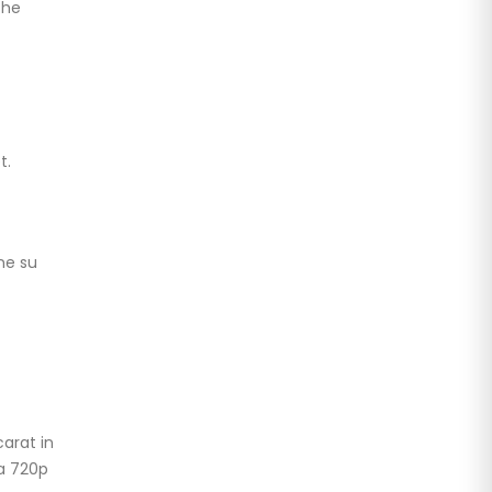
he
t.
ne su
carat in
 a 720p