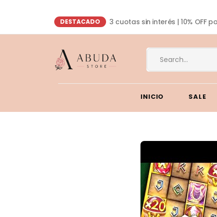
3 cuotas sin interés | 10% OFF p
DESTACADO
INICIO
SALE