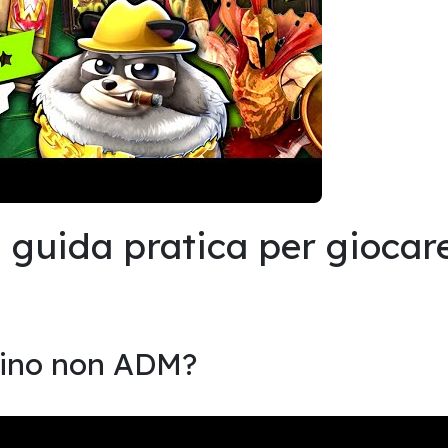
 guida pratica per giocare
sino non ADM?