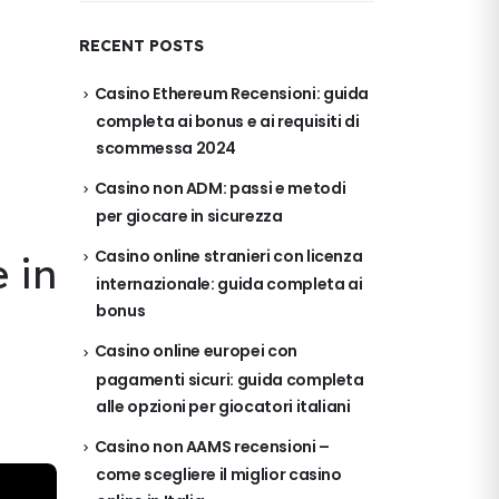
RECENT POSTS
Casino Ethereum Recensioni: guida
completa ai bonus e ai requisiti di
scommessa 2024
Casino non ADM: passi e metodi
per giocare in sicurezza
Casino online stranieri con licenza
 in
internazionale: guida completa ai
bonus
Casino online europei con
pagamenti sicuri: guida completa
alle opzioni per giocatori italiani
Casino non AAMS recensioni –
come scegliere il miglior casino