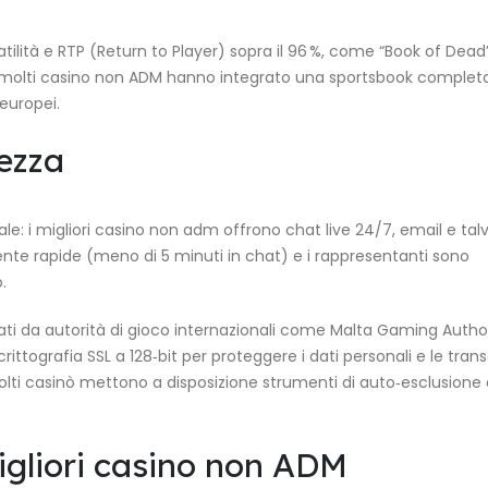
latilità e RTP (Return to Player) sopra il 96 %, come “Book of Dead
e, molti casino non ADM hanno integrato una sportsbook complet
 europei.
rezza
le: i migliori casino non adm offrono chat live 24/7, email e tal
nte rapide (meno di 5 minuti in chat) e i rappresentanti sono
.
ficati da autorità di gioco internazionali come Malta Gaming Autho
ttografia SSL a 128‑bit per proteggere i dati personali e le trans
olti casinò mettono a disposizione strumenti di auto‑esclusione e
igliori casino non ADM