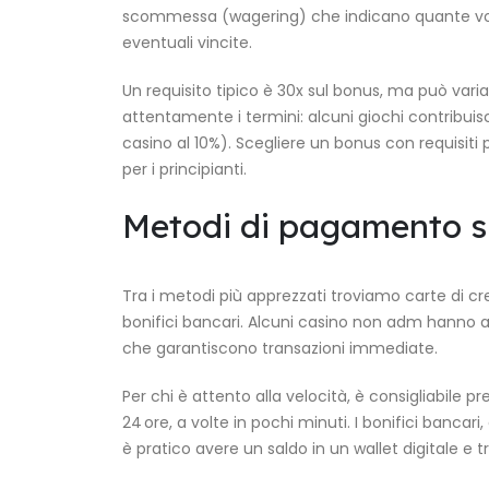
scommessa (wagering) che indicano quante volte
eventuali vincite.
Un requisito tipico è 30x sul bonus, ma può var
attentamente i termini: alcuni giochi contribuisco
casino al 10%). Scegliere un bonus con requisiti 
per i principianti.
Metodi di pagamento sic
Tra i metodi più apprezzati troviamo carte di cred
bonifici bancari. Alcuni casino non adm hanno 
che garantiscono transazioni immediate.
Per chi è attento alla velocità, è consigliabile pr
24 ore, a volte in pochi minuti. I bonifici bancari
è pratico avere un saldo in un wallet digitale e 