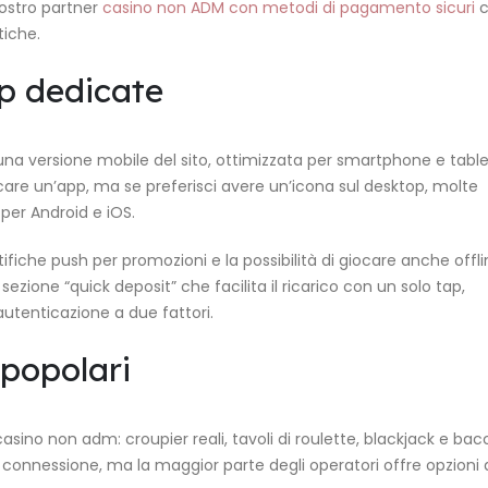
 nostro partner
casino non ADM con metodi di pagamento sicuri
c
tiche.
p dedicate
una versione mobile del sito, ottimizzata per smartphone e table
care un’app, ma se preferisci avere un’icona sul desktop, molte
per Android e iOS.
fiche push per promozioni e la possibilità di giocare anche offli
sezione “quick deposit” che facilita il ricarico con un solo tap,
utenticazione a due fattori.
 popolari
i casino non adm: croupier reali, tavoli di roulette, blackjack e bac
a connessione, ma la maggior parte degli operatori offre opzioni