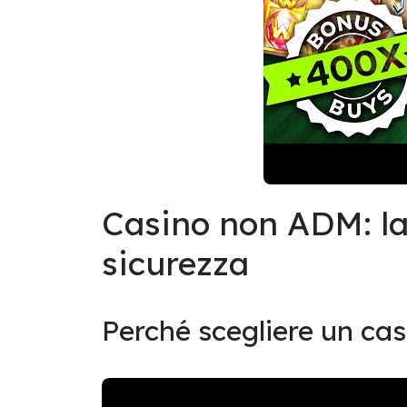
Casino non ADM: la
sicurezza
Perché scegliere un ca