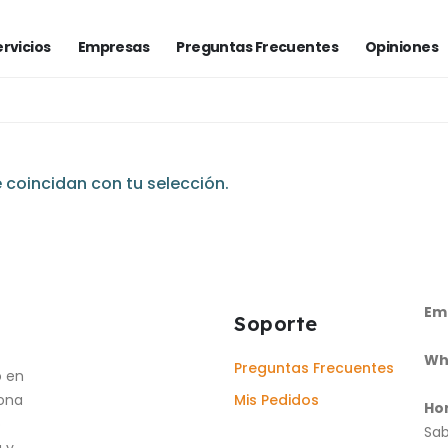
ervicios
Empresas
Preguntas Frecuentes
Opiniones
coincidan con tu selección.
Ema
Soporte
Wh
Preguntas Frecuentes
o en
iona
Mis Pedidos
Hor
o
Sab