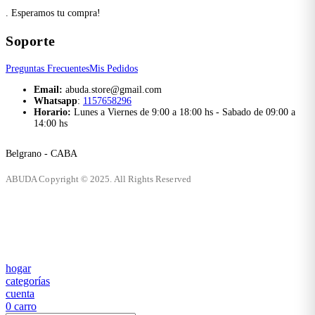
. Esperamos tu compra!
Soporte
Preguntas Frecuentes
Mis Pedidos
Email:
abuda.store@gmail.com
Whatsapp
:
1157658296
Horario:
Lunes a Viernes de 9:00 a 18:00 hs - Sabado de 09:00 a
14:00 hs
Belgrano - CABA
ABUDA Copyright © 2025. All Rights Reserved
hogar
categorías
cuenta
0
carro