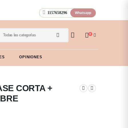
1157658296
Whatsapp
0
ES
OPINIONES
RASE CORTA +
MBRE