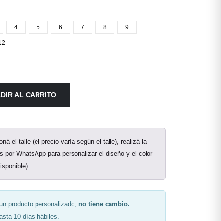
4
5
6
7
8
9
12
DIR AL CARRITO
ná el talle (el precio varía según el talle), realizá la
 por WhatsApp para personalizar el diseño y el color
isponible).
 un producto personalizado,
no tiene cambio.
sta 10 días hábiles.