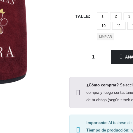
TALLE
1
2
3
10
11
LIMPIAR
AÑA
¿Cómo comprar?
Seleccio
compra y luego contactanos
de tu abrigo (según stock d
Importante:
Al tratarse de
Tiempo de producción:
ha