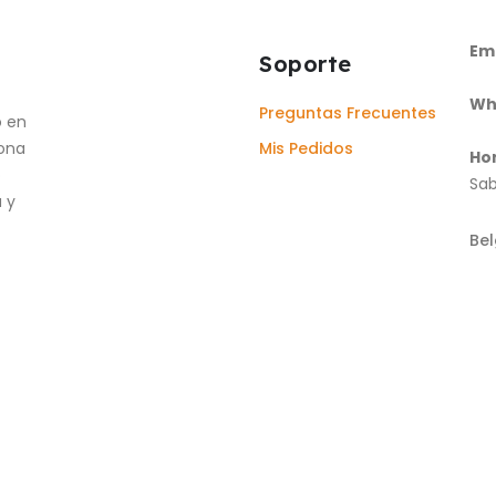
Ema
Soporte
Wh
Preguntas Frecuentes
o en
iona
Mis Pedidos
Hor
o
Sab
 y
Be