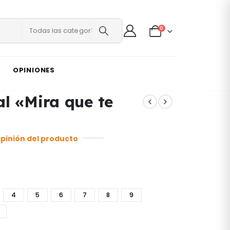
0
Todas las categorías
OPINIONES
l «Mira que te
opinión del producto
4
5
6
7
8
9