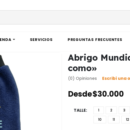
IENDA
SERVICIOS
PREGUNTAS FRECUENTES
Abrigo Mundia
como»
(0) Opiniones
Escribí una 
Desde
$
30.000
TALLE
1
2
3
10
11
12