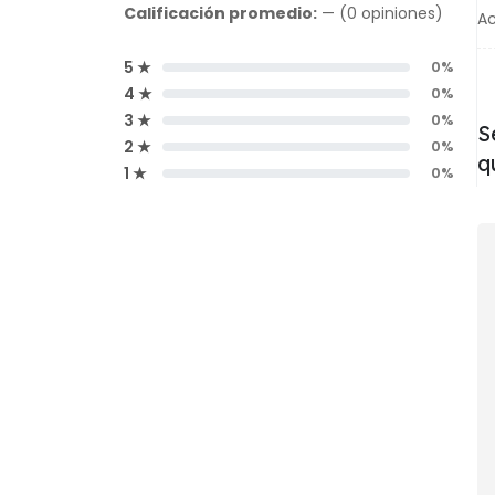
Calificación promedio:
— (0 opiniones)
Ac
5 ★
0%
4 ★
0%
3 ★
0%
S
2 ★
0%
q
1 ★
0%