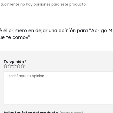
tualmente no hay opiniones para este producto.
é el primero en dejar una opinión para “Abrigo M
ue te como»”
Tu opinión
*
Adjuntar fotos del producto
(hasta 5 fotos)