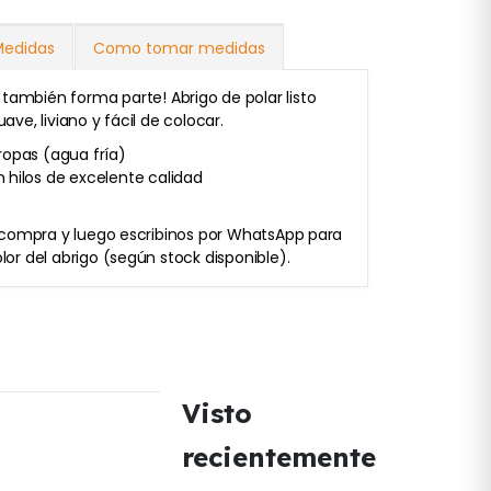
Medidas
Como tomar medidas
también forma parte! Abrigo de polar listo
ave, liviano y fácil de colocar.
ropas (agua fría)
 hilos de excelente calidad
tu compra y luego escribinos por WhatsApp para
olor del abrigo (según stock disponible).
Visto
recientemente