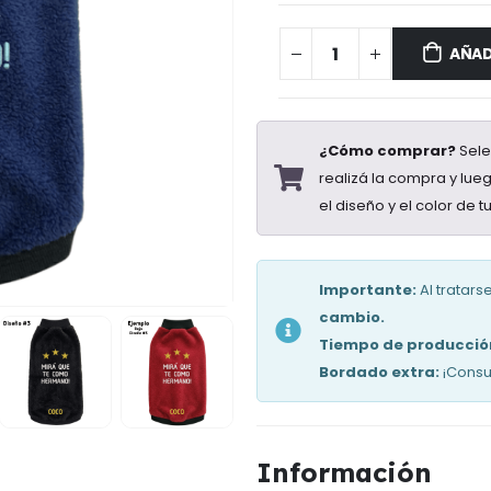
AÑAD
¿Cómo comprar?
Sele
realizá la compra y lu
el diseño y el color de 
Importante:
Al tratar
cambio.
Tiempo de producció
Bordado extra:
¡Consu
Información